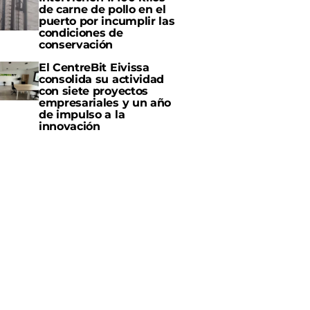
de carne de pollo en el
puerto por incumplir las
condiciones de
conservación
El CentreBit Eivissa
consolida su actividad
con siete proyectos
empresariales y un año
de impulso a la
innovación