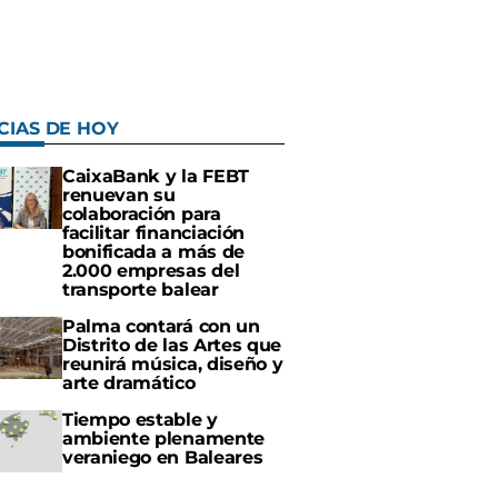
CIAS DE HOY
CaixaBank y la FEBT
renuevan su
colaboración para
facilitar financiación
bonificada a más de
2.000 empresas del
transporte balear
Palma contará con un
Distrito de las Artes que
reunirá música, diseño y
arte dramático
Tiempo estable y
ambiente plenamente
veraniego en Baleares