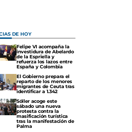
CIAS DE HOY
Felipe VI acompaña la
investidura de Abelardo
de la Espriella y
refuerza los lazos entre
España y Colombia
El Gobierno prepara el
reparto de los menores
migrantes de Ceuta tras
identificar a 1.342
Sóller acoge este
sábado una nueva
protesta contra la
masificación turística
tras la manifestación de
Palma