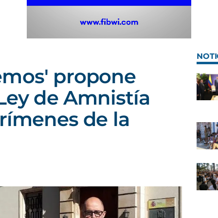
NOTI
emos' propone
 Ley de Amnistía
crímenes de la