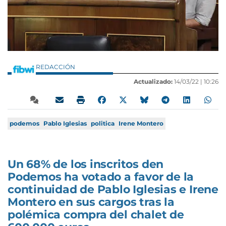
REDACCIÓN
Actualizado:
14/03/22 |
10:26
podemos
Pablo Iglesias
politica
Irene Montero
Un 68% de los inscritos den
Podemos ha votado a favor de la
continuidad de Pablo Iglesias e Irene
Montero en sus cargos tras la
polémica compra del chalet de