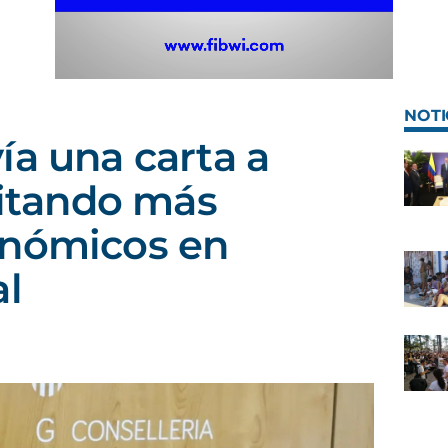
NOTI
ía una carta a
icitando más
onómicos en
al