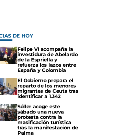
CIAS DE HOY
Felipe VI acompaña la
investidura de Abelardo
de la Espriella y
refuerza los lazos entre
España y Colombia
El Gobierno prepara el
reparto de los menores
migrantes de Ceuta tras
identificar a 1.342
Sóller acoge este
sábado una nueva
protesta contra la
masificación turística
tras la manifestación de
Palma