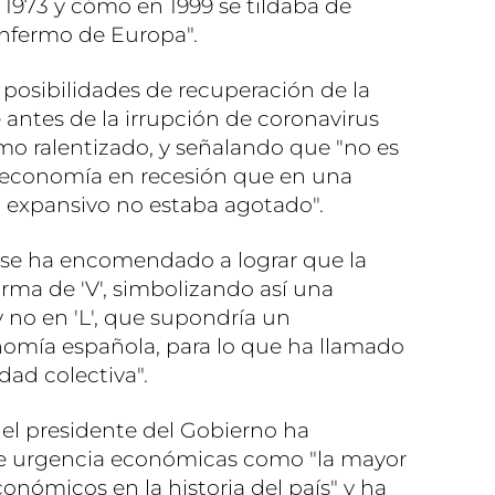
e 1973 y cómo en 1999 se tildaba de
fermo de Europa".
s posibilidades de recuperación de la
ntes de la irrupción de coronavirus
tmo ralentizado, y señalando que "no es
a economía en recesión que en una
o expansivo no estaba agotado".
 se ha encomendado a lograr que la
forma de 'V', simbolizando así una
y no en 'L', que supondría un
nomía española, para lo que ha llamado
idad colectiva".
s, el presidente del Gobierno ha
de urgencia económicas como "la mayor
onómicos en la historia del país" y ha