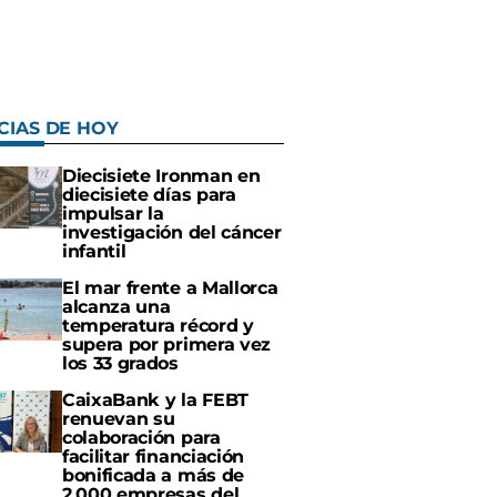
CIAS DE HOY
Diecisiete Ironman en
diecisiete días para
impulsar la
investigación del cáncer
infantil
El mar frente a Mallorca
alcanza una
temperatura récord y
supera por primera vez
los 33 grados
CaixaBank y la FEBT
renuevan su
colaboración para
facilitar financiación
bonificada a más de
2.000 empresas del