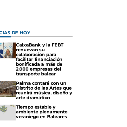
CIAS DE HOY
CaixaBank y la FEBT
renuevan su
colaboración para
facilitar financiación
bonificada a más de
2.000 empresas del
transporte balear
Palma contará con un
Distrito de las Artes que
reunirá música, diseño y
arte dramático
Tiempo estable y
ambiente plenamente
veraniego en Baleares