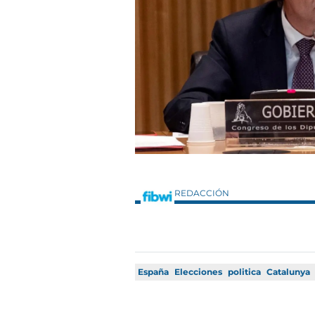
REDACCIÓN
España
Elecciones
politica
Catalunya