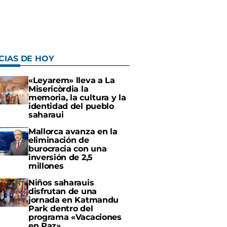
CIAS DE HOY
«Leyarem» lleva a La
Misericòrdia la
memoria, la cultura y la
identidad del pueblo
saharaui
Mallorca avanza en la
eliminación de
burocracia con una
inversión de 2,5
millones
Niños saharauis
disfrutan de una
jornada en Katmandu
Park dentro del
programa «Vacaciones
en Paz»