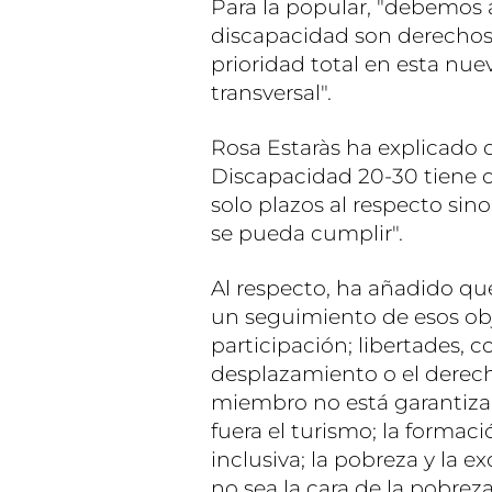
Para la popular, "debemos 
discapacidad son derechos
prioridad total en esta nu
transversal".
Rosa Estaràs ha explicado q
Discapacidad 20-30 tiene 
solo plazos al respecto si
se pueda cumplir".
Al respecto, ha añadido qu
un seguimiento de esos obj
participación; libertades, 
desplazamiento o el derec
miembro no está garantizad
fuera el turismo; la formac
inclusiva; la pobreza y la e
no sea la cara de la pobreza;