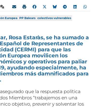
ión Europea
PP Balears
colectivos vulnerables
ar,
Rosa Estaràs,
se ha sumado a
é Español de Representantes de
idad (CERMI) para que las
ión Europea movilicen los
onómicos y operativos para paliar
-19, ayudando especialmente, ha
 Miembros más damnificados para
.
 asegurado que la respuesta política
ados Miembros “trabajemos en una
ico objetivo, prevenir y solventar los