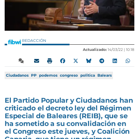
REDACCIÓN
Actualizado:
14/03/22 |
10:18
Ciudadanos
PP
podemos
congreso
politica
Balears
El Partido Popular y Ciudadanos han
criticado el decreto ley del Régimen
Especial de Baleares (REIB), que se
ha sometido a su convalidación en
el Congreso este jueves, y Coalición