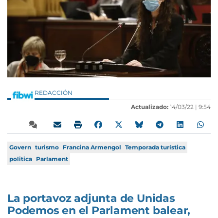
REDACCIÓN
Actualizado:
14/03/22 |
9:54
Govern
turismo
Francina Armengol
Temporada turística
politica
Parlament
La portavoz adjunta de Unidas
Podemos en el Parlament balear,