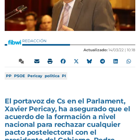
REDACCIÓN
Actualizado:
14/03/22 |
10:18
PP
PSOE
Pericay
politica
PI
El portavoz de Cs en el Parlament,
Xavier Pericay, ha asegurado que el
acuerdo de la formación a nivel
nacional para rechazar cualquier
pacto postelectoral con el