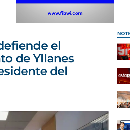
NOTI
efiende el
o de Yllanes
sidente del