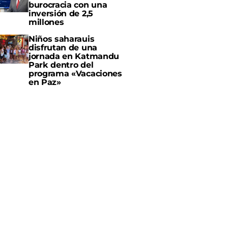
burocracia con una
inversión de 2,5
millones
Niños saharauis
disfrutan de una
jornada en Katmandu
Park dentro del
programa «Vacaciones
en Paz»