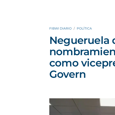
FIBWI DIARIO
POLÍTICA
Negueruela d
nombramient
como vicepre
Govern