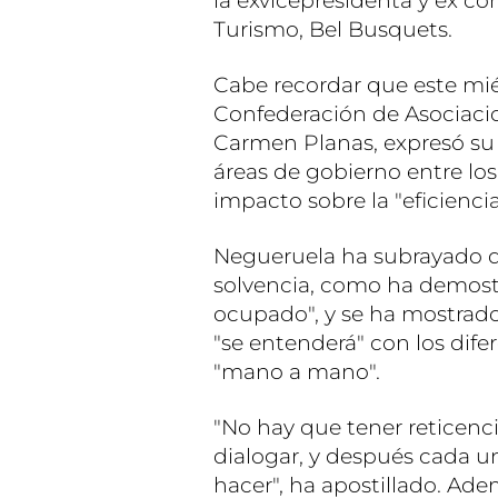
la exvicepresidenta y ex co
Turismo, Bel Busquets.
Cabe recordar que este miér
Confederación de Asociacio
Carmen Planas, expresó su 
áreas de gobierno entre los
impacto sobre la "eficiencia
Negueruela ha subrayado q
solvencia, como ha demost
ocupado", y se ha mostrad
"se entenderá" con los difer
"mano a mano".
"No hay que tener reticenci
dialogar, y después cada u
hacer", ha apostillado. Ad