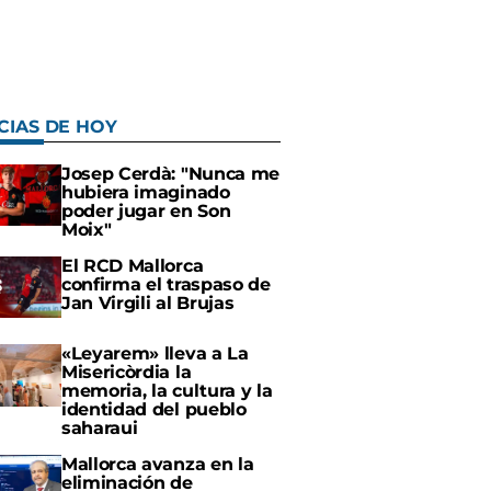
CIAS DE HOY
Josep Cerdà: "Nunca me
hubiera imaginado
poder jugar en Son
Moix"
El RCD Mallorca
confirma el traspaso de
Jan Virgili al Brujas
«Leyarem» lleva a La
Misericòrdia la
memoria, la cultura y la
identidad del pueblo
saharaui
Mallorca avanza en la
eliminación de