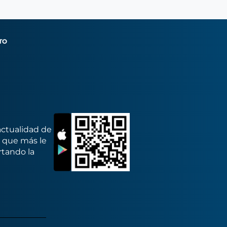
TO
actualidad de
s que más le
rtando la