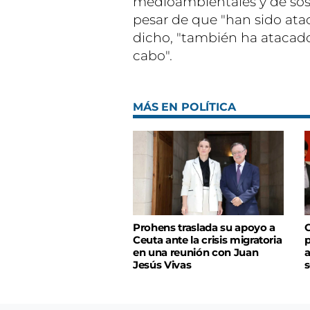
medioambientales y de sost
pesar de que "han sido ata
dicho, "también ha atacado
cabo".
MÁS EN POLÍTICA
Prohens traslada su apoyo a
C
Ceuta ante la crisis migratoria
p
en una reunión con Juan
a
Jesús Vivas
s