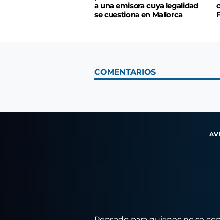
a una emisora cuya legalidad
c
se cuestiona en Mallorca
COMENTARIOS
AV
Pensado para quienes no se conf