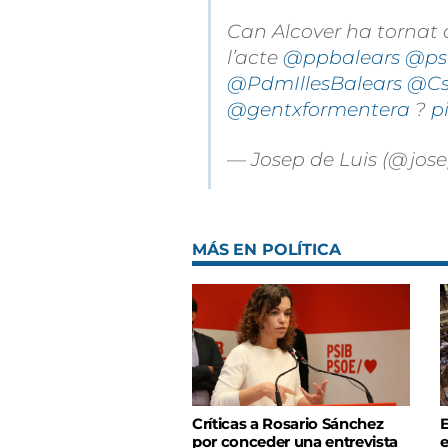
Can Alcover ha tornat 
l’acte
@ppbalears
@ps
@PdmIllesBalears
@Cs
@gentxformentera
?
p
— Josep de Luis (@jose
MÁS EN POLÍTICA
Críticas a Rosario Sánchez
E
por conceder una entrevista
e