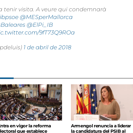
a tenir visita. A veure qui condemnarà
ibpsoe
@MESperMallorca
Baleares
@ElPi_IB
ic.twitter.com/9fT73Q9ROa
pdeluis)
1 de abril de 2018
ntra en vigor la reforma
Armengol renuncia a liderar
lectoral que establece
la candidatura del PSIB al