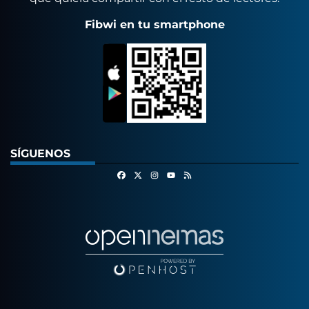
Fibwi en tu smartphone
SÍGUENOS
Facebook
X
Instagram
RSS
Youtube