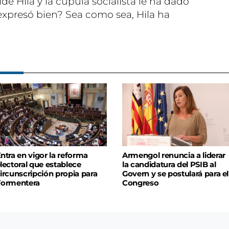
de Hila y la cúpula socialista le ha dado
 expresó bien? Sea como sea, Hila ha
ntra en vigor la reforma
Armengol renuncia a liderar
lectoral que establece
la candidatura del PSIB al
ircunscripción propia para
Govern y se postulará para el
Formentera
Congreso