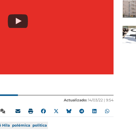
Actualizado:
14/03/22 |
9:54
é Hila
polémica
politica