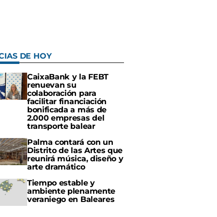
CIAS DE HOY
CaixaBank y la FEBT
renuevan su
colaboración para
facilitar financiación
bonificada a más de
2.000 empresas del
transporte balear
Palma contará con un
Distrito de las Artes que
reunirá música, diseño y
arte dramático
Tiempo estable y
ambiente plenamente
veraniego en Baleares