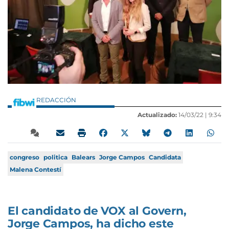
REDACCIÓN
Actualizado:
14/03/22 |
9:34
congreso
politica
Balears
Jorge Campos
Candidata
Malena Contestí
El candidato de VOX al Govern,
Jorge Campos, ha dicho este