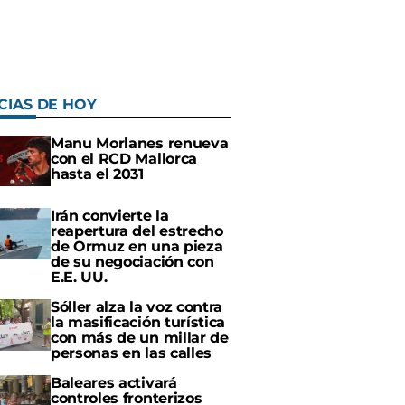
CIAS DE HOY
Manu Morlanes renueva
con el RCD Mallorca
hasta el 2031
Irán convierte la
reapertura del estrecho
de Ormuz en una pieza
de su negociación con
E.E. UU.
Sóller alza la voz contra
la masificación turística
con más de un millar de
personas en las calles
Baleares activará
controles fronterizos