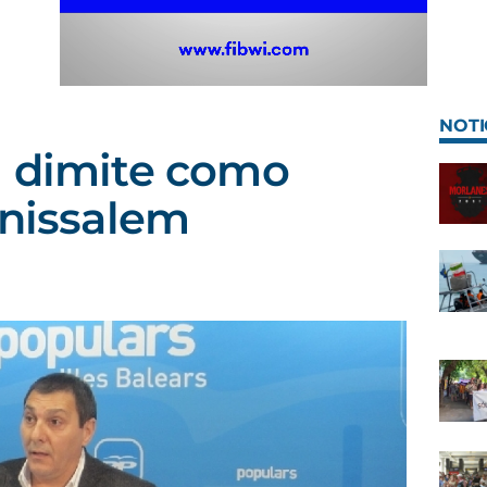
NOTI
m dimite como
inissalem