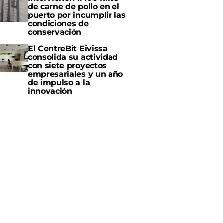
de carne de pollo en el
puerto por incumplir las
condiciones de
conservación
El CentreBit Eivissa
consolida su actividad
con siete proyectos
empresariales y un año
de impulso a la
innovación