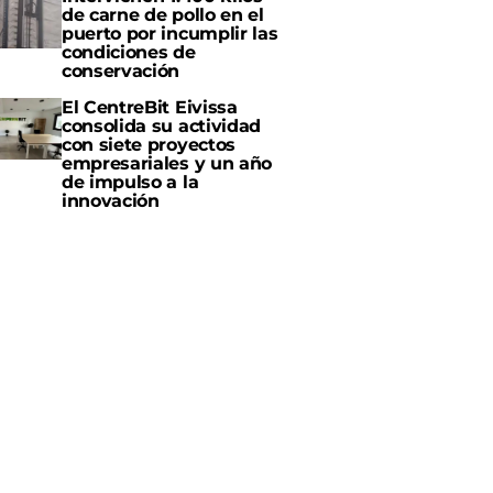
de carne de pollo en el
puerto por incumplir las
condiciones de
conservación
El CentreBit Eivissa
consolida su actividad
con siete proyectos
empresariales y un año
de impulso a la
innovación