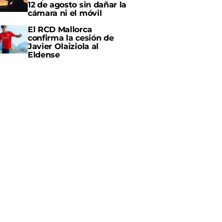
12 de agosto sin dañar la
cámara ni el móvil
El RCD Mallorca
confirma la cesión de
Javier Olaiziola al
Eldense