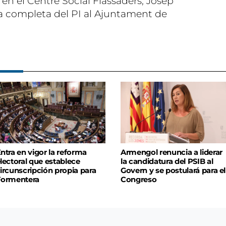
s en el Centre Social Flassaders, Josep
sta completa del PI al Ajuntament de
ntra en vigor la reforma
Armengol renuncia a liderar
lectoral que establece
la candidatura del PSIB al
ircunscripción propia para
Govern y se postulará para el
Formentera
Congreso