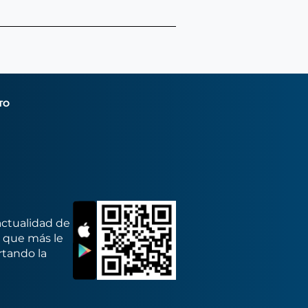
TO
actualidad de
s que más le
rtando la