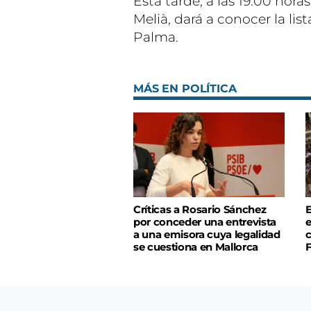
Esta tarde, a las 19.00 hora
Melià, dará a conocer la li
Palma.
MÁS EN POLÍTICA
Críticas a Rosario Sánchez
E
por conceder una entrevista
e
a una emisora cuya legalidad
c
se cuestiona en Mallorca