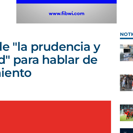
NOTI
de "la prudencia y
d" para hablar de
iento