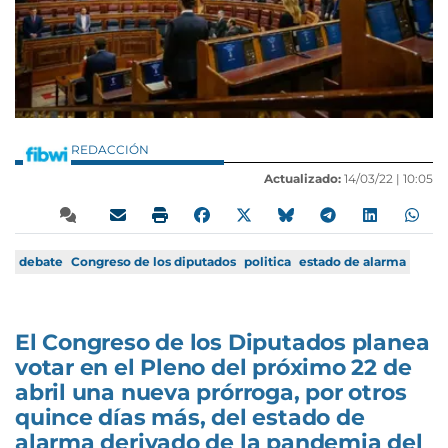
REDACCIÓN
Actualizado:
14/03/22 |
10:05
debate
Congreso de los diputados
politica
estado de alarma
El Congreso de los Diputados planea
votar en el Pleno del próximo 22 de
abril una nueva prórroga, por otros
quince días más, del estado de
alarma derivado de la pandemia del