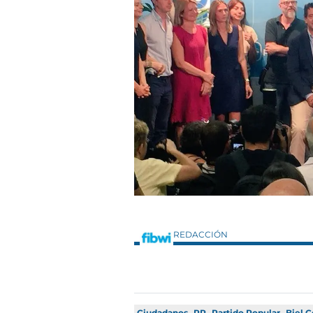
REDACCIÓN
Ciudadanos
PP
Partido Popular
Biel 