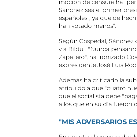
moción de censura ha "per
Sánchez sea el primer pres
españoles", ya que de hech
han votado menos".
Según Cospedal, Sánchez go
y a Bildu". "Nunca pensam
Zapatero", ha ironizado C
expresidente José Luis Ro
Además ha criticado la su
atribuido a que "cuatro nue
que el socialista debe "pag
a los que en su día fueron
"MIS ADVERSARIOS E
En cuanto al proceso de el