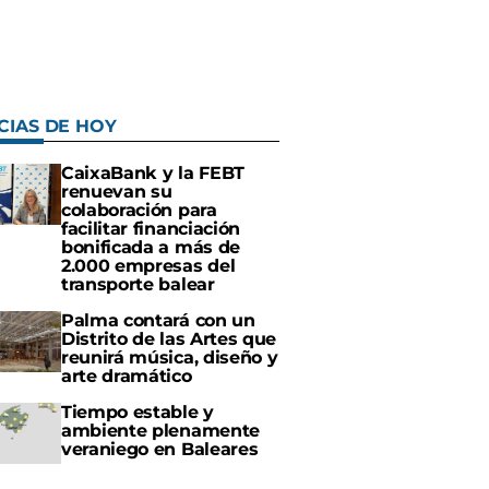
CIAS DE HOY
CaixaBank y la FEBT
renuevan su
colaboración para
facilitar financiación
bonificada a más de
2.000 empresas del
transporte balear
Palma contará con un
Distrito de las Artes que
reunirá música, diseño y
arte dramático
Tiempo estable y
ambiente plenamente
veraniego en Baleares