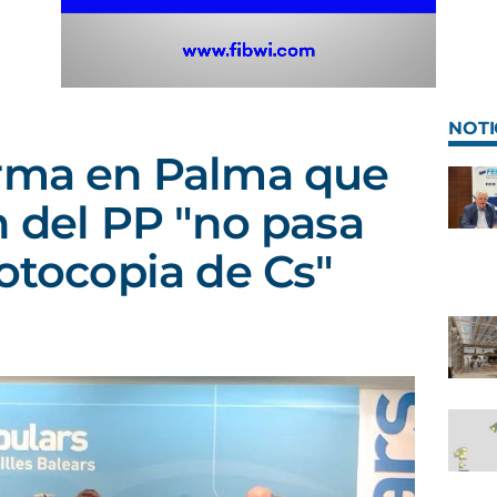
NOTI
irma en Palma que
n del PP "no pasa
fotocopia de Cs"