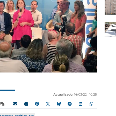
Actualizado:
14/03/22 |
10:25
Company
politica
C's