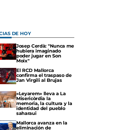
CIAS DE HOY
Josep Cerdà: "Nunca me
hubiera imaginado
poder jugar en Son
Moix"
El RCD Mallorca
confirma el traspaso de
Jan Virgili al Brujas
«Leyarem» lleva a La
Misericòrdia la
memoria, la cultura y la
identidad del pueblo
saharaui
Mallorca avanza en la
eliminación de