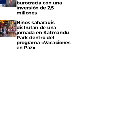
burocracia con una
inversión de 2,5
millones
Niños saharauis
disfrutan de una
jornada en Katmandu
Park dentro del
programa «Vacaciones
en Paz»