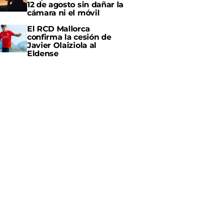
12 de agosto sin dañar la
cámara ni el móvil
El RCD Mallorca
confirma la cesión de
Javier Olaiziola al
Eldense