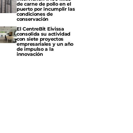
de carne de pollo en el
puerto por incumplir las
condiciones de
conservación
El CentreBit Eivissa
consolida su actividad
con siete proyectos
empresariales y un año
de impulso a la
innovación