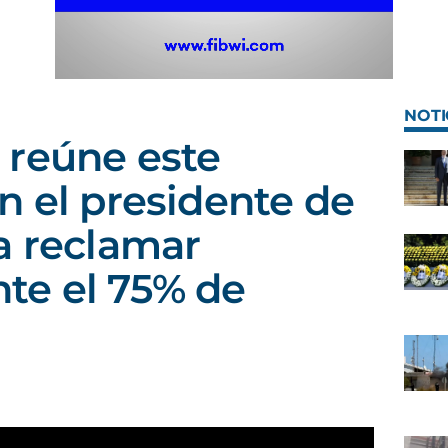
NOTI
 reúne este
n el presidente de
a reclamar
te el 75% de