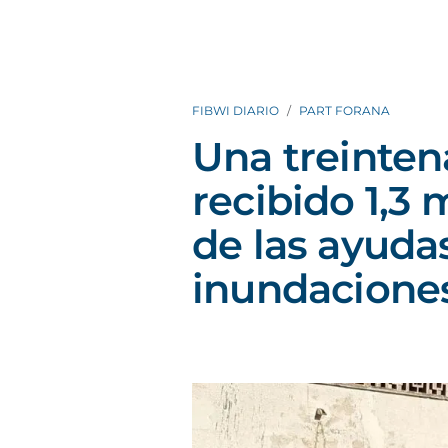
FIBWI DIARIO
PART FORANA
Una treinte
recibido 1,3 
de las ayudas
inundaciones