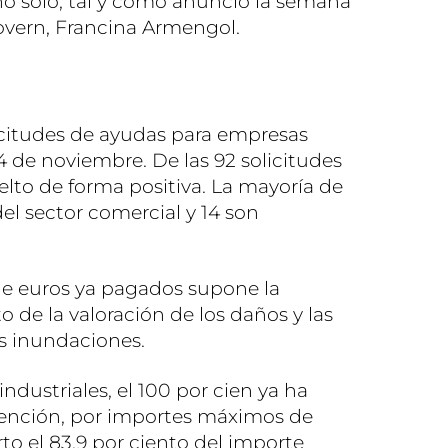
no solo, tal y como anunció la semana
overn, Francina Armengol.
licitudes de ayudas para empresas
4 de noviembre. De las 92 solicitudes
uelto de forma positiva. La mayoría de
el sector comercial y 14 son
 de euros ya pagados supone la
o de la valoración de los daños y las
s inundaciones.
ndustriales, el 100 por cien ya ha
vención, por importes máximos de
to el 83,9 por ciento del importe