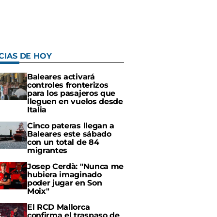
CIAS DE HOY
Baleares activará
controles fronterizos
para los pasajeros que
lleguen en vuelos desde
Italia
Cinco pateras llegan a
Baleares este sábado
con un total de 84
migrantes
Josep Cerdà: "Nunca me
hubiera imaginado
poder jugar en Son
Moix"
El RCD Mallorca
confirma el traspaso de