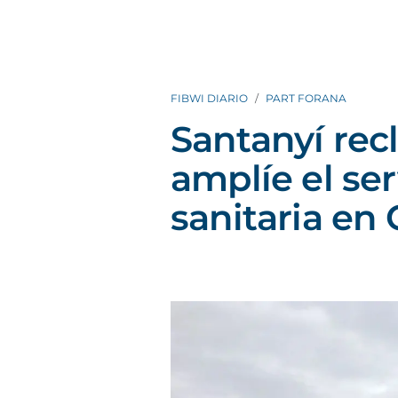
FIBWI DIARIO
PART FORANA
Santanyí rec
amplíe el se
sanitaria en 