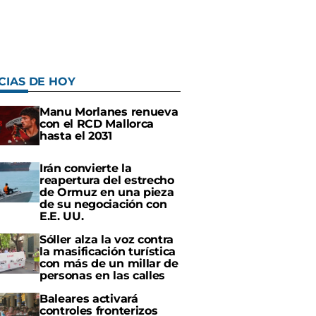
CIAS DE HOY
Manu Morlanes renueva
con el RCD Mallorca
hasta el 2031
Irán convierte la
reapertura del estrecho
de Ormuz en una pieza
de su negociación con
E.E. UU.
Sóller alza la voz contra
la masificación turística
con más de un millar de
personas en las calles
Baleares activará
controles fronterizos