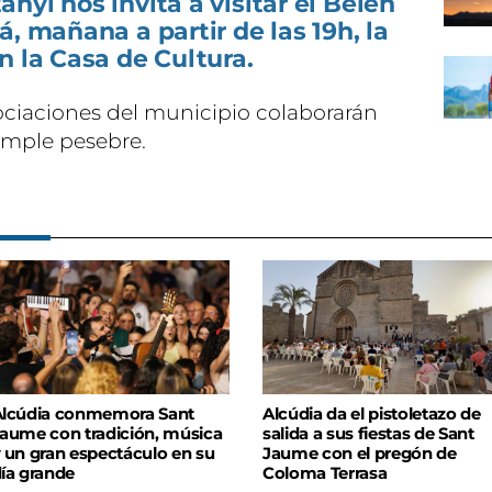
nyí nos invita a visitar el Belén
, mañana a partir de las 19h, la
n la Casa de Cultura.
ociaciones del municipio colaborarán
imple pesebre.
lcúdia conmemora Sant
Alcúdia da el pistoletazo de
aume con tradición, música
salida a sus fiestas de Sant
 un gran espectáculo en su
Jaume con el pregón de
ía grande
Coloma Terrasa