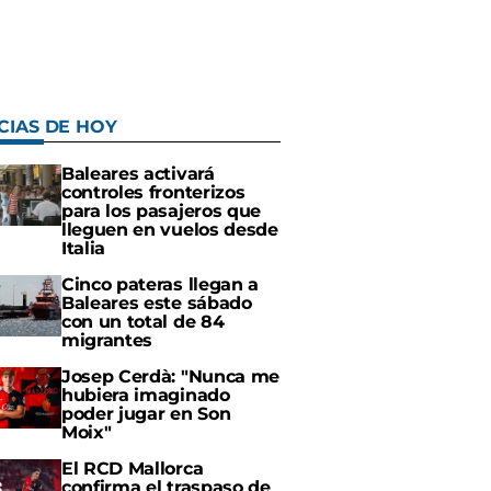
CIAS DE HOY
Baleares activará
controles fronterizos
para los pasajeros que
lleguen en vuelos desde
Italia
Cinco pateras llegan a
Baleares este sábado
con un total de 84
migrantes
Josep Cerdà: "Nunca me
hubiera imaginado
poder jugar en Son
Moix"
El RCD Mallorca
confirma el traspaso de