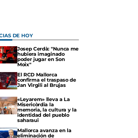
CIAS DE HOY
Josep Cerdà: "Nunca me
hubiera imaginado
poder jugar en Son
Moix"
El RCD Mallorca
confirma el traspaso de
Jan Virgili al Brujas
«Leyarem» lleva a La
Misericòrdia la
memoria, la cultura y la
identidad del pueblo
saharaui
Mallorca avanza en la
eliminación de