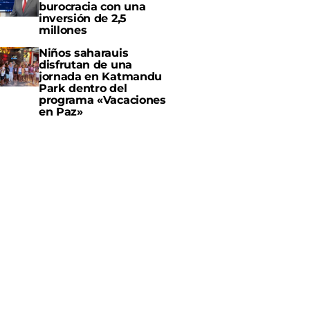
burocracia con una
inversión de 2,5
millones
Niños saharauis
disfrutan de una
jornada en Katmandu
Park dentro del
programa «Vacaciones
en Paz»