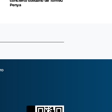
concierto solidario de Tomeu
Penya
TO