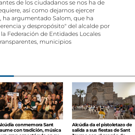
antes de los ciudadanos se nos ha de
equiere, así como dejarnos ejercer
n", ha argumentado Salom, que ha
herencia y despropósito" del alcalde por
 la Federación de Entidades Locales
s transparentes, municipios
lcúdia conmemora Sant
Alcúdia da el pistoletazo de
aume con tradición, música
salida a sus fiestas de Sant