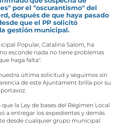
 afirmado que sospecha de
des" por el "oscurantismo" del
Verd, después de que haya pasado
esde que el PP solicitó
a gestión municipal.
cipal Popular, Catalina Salom, ha
n no esconde nada no tiene problemas
ue haga falta".
estra última solicitud y seguimos sin
arencia de este Ajuntament brilla por su
 portavoz.
 que la Ley de bases del Régimen Local
no a entregar los expedientes y demás
ite desde cualquier grupo municipal.