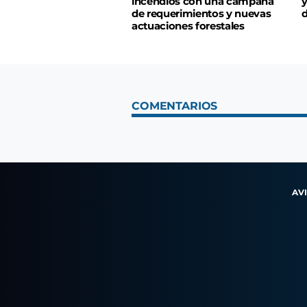
incendios con una campaña
y
de requerimientos y nuevas
d
actuaciones forestales
COMENTARIOS
AV