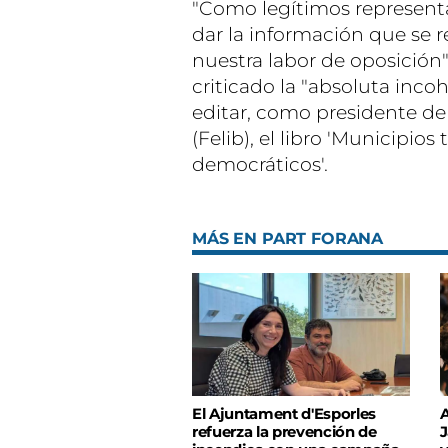
"Como legítimos represent
dar la información que se r
nuestra labor de oposició
criticado la "absoluta inco
editar, como presidente de
(Felib), el libro 'Municipio
democráticos'.
MÁS EN PART FORANA
El Ajuntament d'Esporles
A
refuerza la prevención de
J