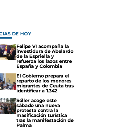
CIAS DE HOY
Felipe VI acompaña la
investidura de Abelardo
de la Espriella y
refuerza los lazos entre
España y Colombia
El Gobierno prepara el
reparto de los menores
migrantes de Ceuta tras
identificar a 1.342
Sóller acoge este
sábado una nueva
protesta contra la
masificación turística
tras la manifestación de
Palma