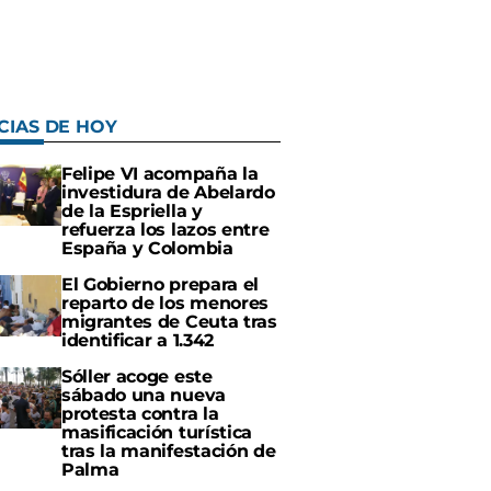
CIAS DE HOY
Felipe VI acompaña la
investidura de Abelardo
de la Espriella y
refuerza los lazos entre
España y Colombia
El Gobierno prepara el
reparto de los menores
migrantes de Ceuta tras
identificar a 1.342
Sóller acoge este
sábado una nueva
protesta contra la
masificación turística
tras la manifestación de
Palma