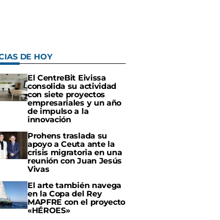
CIAS DE HOY
El CentreBit Eivissa
consolida su actividad
con siete proyectos
empresariales y un año
de impulso a la
innovación
Prohens traslada su
apoyo a Ceuta ante la
crisis migratoria en una
reunión con Juan Jesús
Vivas
El arte también navega
en la Copa del Rey
MAPFRE con el proyecto
«HÉROES»