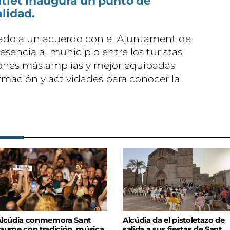
utlet inaugura un punto de
lidad.
gado a un acuerdo con el Ajuntament de
resencia al municipio entre los turistas
iones más amplias y mejor equipadas
rmación y actividades para conocer la
lcúdia conmemora Sant
Alcúdia da el pistoletazo de
aume con tradición, música
salida a sus fiestas de Sant