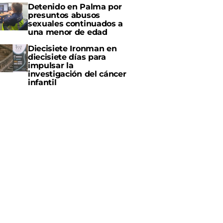
Detenido en Palma por
presuntos abusos
sexuales continuados a
una menor de edad
Diecisiete Ironman en
diecisiete días para
impulsar la
investigación del cáncer
infantil