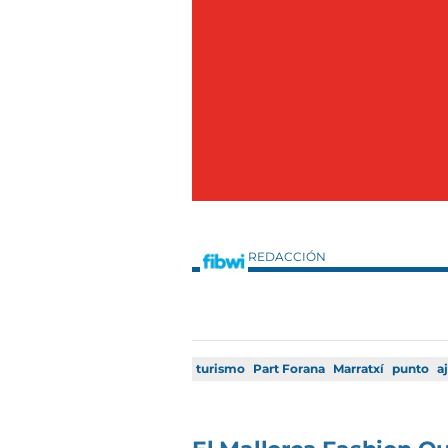
REDACCIÓN
turismo
Part Forana
Marratxí
punto
a