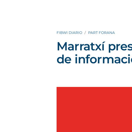
FIBWI DIARIO
PART FORANA
Marratxí pr
de informaci