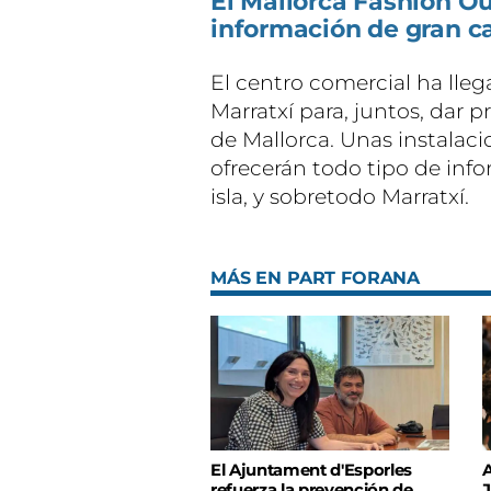
El Mallorca Fashion O
información de gran ca
El centro comercial ha lle
Marratxí para, juntos, dar p
de Mallorca. Unas instalac
ofrecerán todo tipo de info
isla, y sobretodo Marratxí.
MÁS EN PART FORANA
El Ajuntament d'Esporles
A
refuerza la prevención de
J