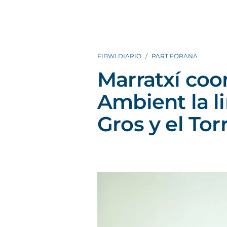
FIBWI DIARIO
PART FORANA
Marratxí coo
Ambient la l
Gros y el To