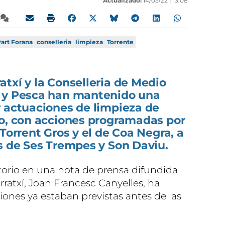
Actualizado:
14/03/22 |
13:08
art Forana
conselleria
limpieza
Torrente
txí y la Conselleria de Medio
a y Pesca han mantenido una
r actuaciones de limpieza de
io, con acciones programadas por
Torrent Gros y el de Coa Negra, a
s de Ses Trempes y Son Daviu.
storio en una nota de prensa difundida
rratxí, Joan Francesc Canyelles, ha
iones ya estaban previstas antes de las