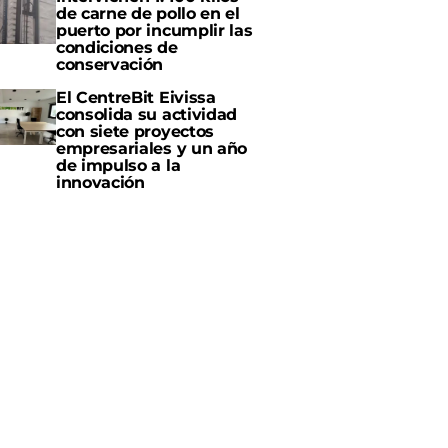
de carne de pollo en el
puerto por incumplir las
condiciones de
conservación
El CentreBit Eivissa
consolida su actividad
con siete proyectos
empresariales y un año
de impulso a la
innovación