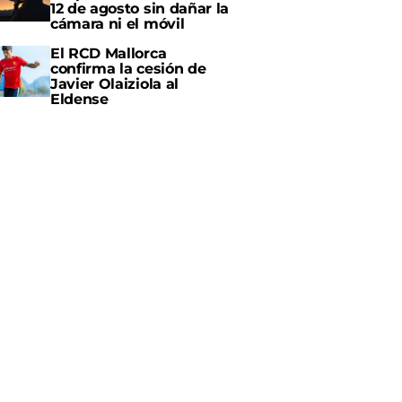
12 de agosto sin dañar la
cámara ni el móvil
El RCD Mallorca
confirma la cesión de
Javier Olaiziola al
Eldense