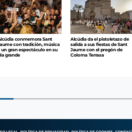
lcúdia conmemora Sant
Alcúdia da el pistoletazo de
aume con tradición, música
salida a sus fiestas de Sant
 un gran espectáculo en su
Jaume con el pregón de
ía grande
Coloma Terrasa
ISO LEGAL
POLÍTICA DE PRIVACIDAD
POLÍTICA DE COOKIES
CONTAC