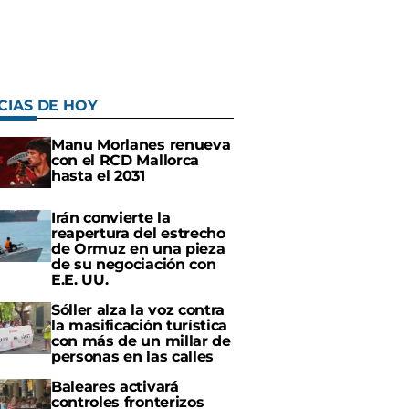
CIAS DE HOY
Manu Morlanes renueva
con el RCD Mallorca
hasta el 2031
Irán convierte la
reapertura del estrecho
de Ormuz en una pieza
de su negociación con
E.E. UU.
Sóller alza la voz contra
la masificación turística
con más de un millar de
personas en las calles
Baleares activará
controles fronterizos