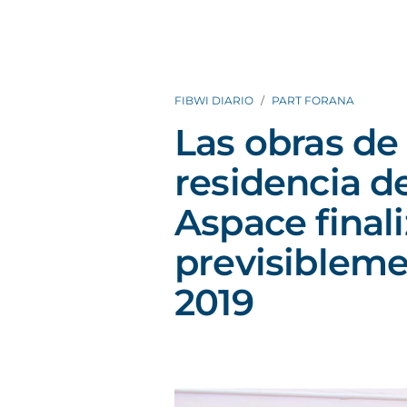
FIBWI DIARIO
PART FORANA
Las obras de
residencia d
Aspace final
previsiblem
2019