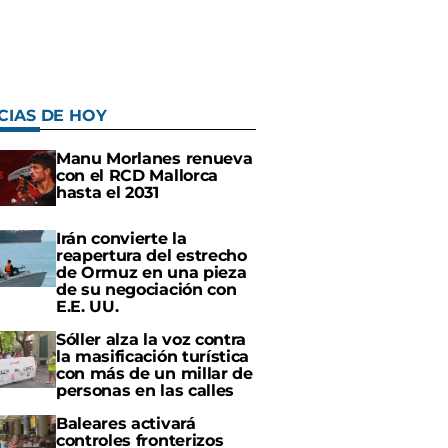
CIAS DE HOY
Manu Morlanes renueva
con el RCD Mallorca
hasta el 2031
Irán convierte la
reapertura del estrecho
de Ormuz en una pieza
de su negociación con
E.E. UU.
Sóller alza la voz contra
la masificación turística
con más de un millar de
personas en las calles
Baleares activará
controles fronterizos