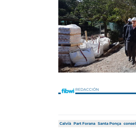
REDACCIÓN
Calvià
Part Forana
Santa Ponça
consel