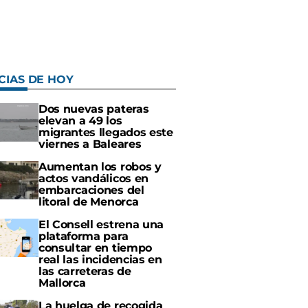
CIAS DE HOY
Dos nuevas pateras
elevan a 49 los
migrantes llegados este
viernes a Baleares
Aumentan los robos y
actos vandálicos en
embarcaciones del
litoral de Menorca
El Consell estrena una
plataforma para
consultar en tiempo
real las incidencias en
las carreteras de
Mallorca
La huelga de recogida