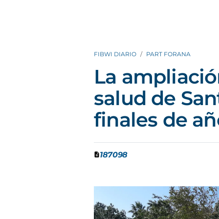
FIBWI DIARIO
PART FORANA
La ampliació
salud de San
finales de a
187098