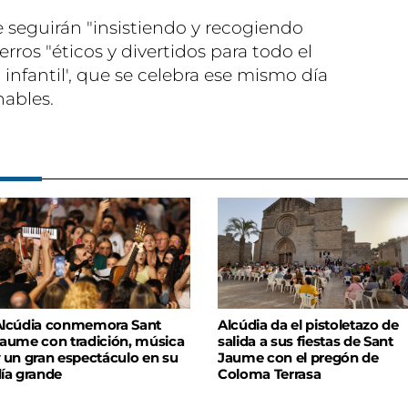
seguirán "insistiendo y recogiendo
rros "éticos y divertidos para todo el
nfantil', que se celebra ese mismo día
hables.
lcúdia conmemora Sant
Alcúdia da el pistoletazo de
aume con tradición, música
salida a sus fiestas de Sant
 un gran espectáculo en su
Jaume con el pregón de
ía grande
Coloma Terrasa