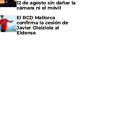
12 de agosto sin dañar la
cámara ni el móvil
El RCD Mallorca
confirma la cesión de
Javier Olaiziola al
Eldense