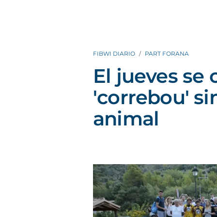
FIBWI DIARIO
PART FORANA
El jueves se 
'correbou' si
animal