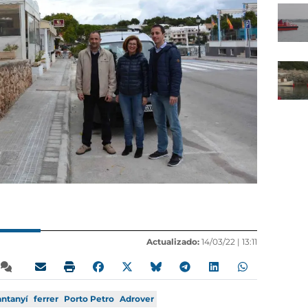
Actualizado:
14/03/22 |
13:11
antanyí
ferrer
Porto Petro
Adrover