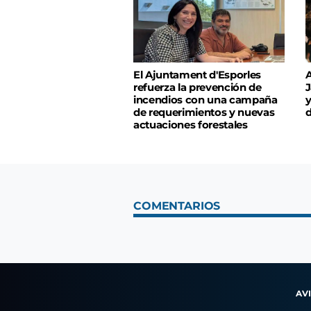
El Ajuntament d'Esporles
A
refuerza la prevención de
J
incendios con una campaña
y
de requerimientos y nuevas
d
actuaciones forestales
COMENTARIOS
AV