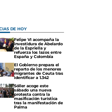
CIAS DE HOY
Felipe VI acompaña la
investidura de Abelardo
de la Espriella y
refuerza los lazos entre
España y Colombia
El Gobierno prepara el
reparto de los menores
migrantes de Ceuta tras
identificar a 1.342
Sóller acoge este
sábado una nueva
protesta contra la
masificación turística
tras la manifestación de
Palma