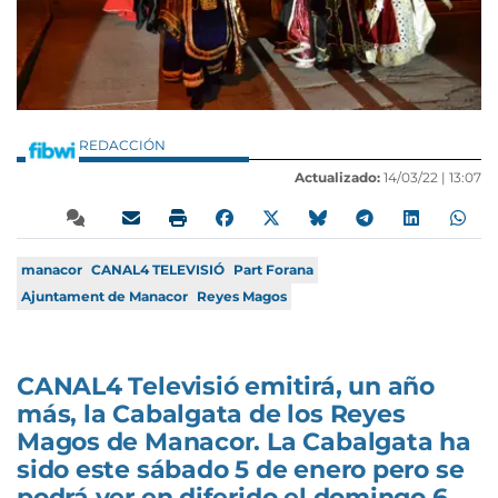
REDACCIÓN
Actualizado:
14/03/22 |
13:07
manacor
CANAL4 TELEVISIÓ
Part Forana
Ajuntament de Manacor
Reyes Magos
CANAL4 Televisió emitirá, un año
más, la Cabalgata de los Reyes
Magos de Manacor. La Cabalgata ha
sido este sábado 5 de enero pero se
podrá ver en diferido el domingo 6