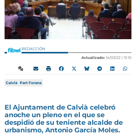
REDACCIÓN
Actualizado:
14/03/22 |
13:10
Calvià
Part Forana
El Ajuntament de Calvià celebró
anoche un pleno en el que se
despidió de su teniente alcalde de
urbanismo, Antonio García Moles.