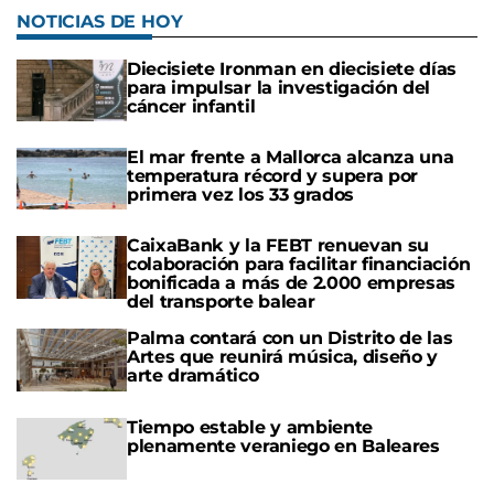
NOTICIAS DE HOY
Diecisiete Ironman en diecisiete días
para impulsar la investigación del
cáncer infantil
El mar frente a Mallorca alcanza una
temperatura récord y supera por
primera vez los 33 grados
CaixaBank y la FEBT renuevan su
colaboración para facilitar financiación
bonificada a más de 2.000 empresas
del transporte balear
Palma contará con un Distrito de las
Artes que reunirá música, diseño y
arte dramático
Tiempo estable y ambiente
plenamente veraniego en Baleares