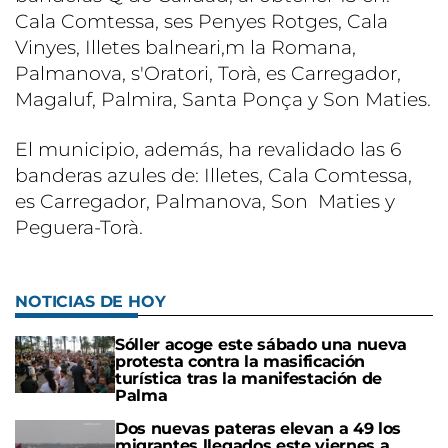
Cala Comtessa, ses Penyes Rotges, Cala
Vinyes, Illetes balneari,m la Romana,
Palmanova, s'Oratori, Torà, es Carregador,
Magaluf, Palmira, Santa Ponça y Son Maties.
El municipio, además, ha revalidado las 6
banderas azules de: Illetes, Cala Comtessa,
es Carregador, Palmanova, Son Maties y
Peguera-Torà.
NOTICIAS DE HOY
Sóller acoge este sábado una nueva
protesta contra la masificación
turística tras la manifestación de
Palma
Dos nuevas pateras elevan a 49 los
migrantes llegados este viernes a