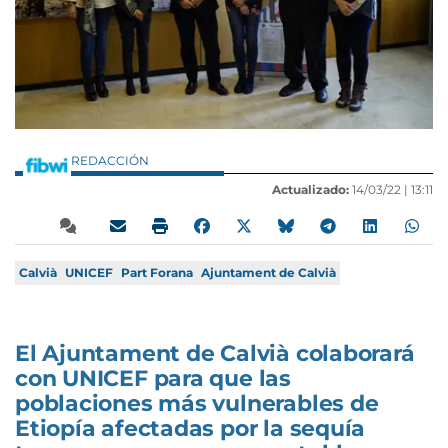
REDACCIÓN
Actualizado:
14/03/22 |
13:11
Calvià
UNICEF
Part Forana
Ajuntament de Calvià
El Ajuntament de Calvià colaborará
con UNICEF para que las
poblaciones más vulnerables de
Etiopía afectadas por la sequía